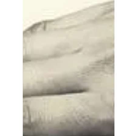
pas d’être dans une relation
authentique ? Le monde est dans un
mouvement incessant, les tentations
sont grandes et nous voilà rapidement
embarqués dans un tourbillon où tout
va vite, trop vite, pour avoir le temps de
sentir. Je suis convaincue que pour faire
l’expérience de la relation il faut du
temps , afin d’intégrer, d’assimiler et de
transformer les ressentis. Pourtant, ce
temps, devient une denrée très rare.
J’entends par temps,