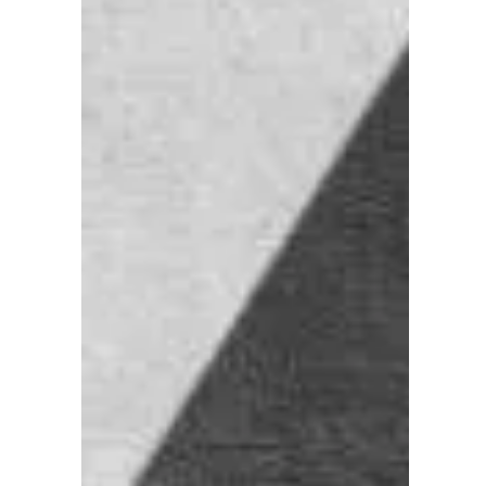
7 déc. 2018
3 min de lecture
Non !
Partageons un moment pour dire NON !
– « Je remercie Valérie pour notre
échange, un matin de décembre, qui m’a
inspiré ce partage » – NON est mot
simple et pourtant la plus part du
temps nous ne savons pas nous dire oui
et donc dire non aux autres.