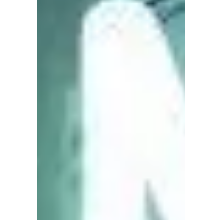
7 déc. 2018
2 min de lecture
La responsabilité
Comment « Oups la tasse m’est tombée
des mains ! » devient « J’ai laissé la tasse
tomber ! » Que diriez-vous pour le
passage vers 2017 de prendre un
temps sur la question de la