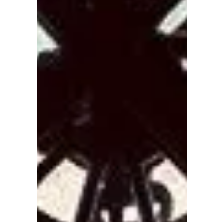
l'angoisse fait des vagues !
L’angoisse surgit chez le sujet
Borderline, l’air de rien. Une mer qui
semble calme et pourtant au fond il y a
un élément qui pulse à un...