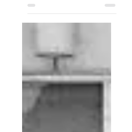
1 févr. 2019
2 min de lecture
Les bienfaits de se raconter
Il y a des mots pour dire nos maux. Et je
crois profondément au bienfait de se
raconter, pour permettre un