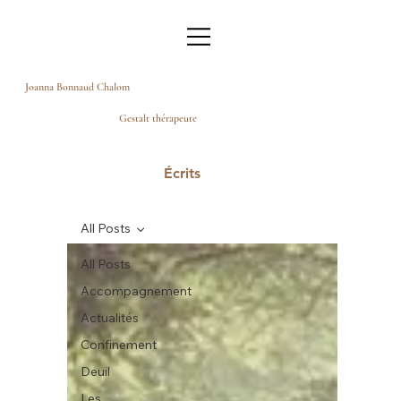
Joanna Bonnaud Chalom
Gestalt thérapeute
Écrits
All Posts
All Posts
Accompagnement
Actualités
Confinement
Deuil
Les