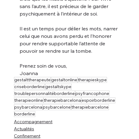
sans l’autre, il est précieux de le garder 
psychiquement à l’intérieur de soi.
Il est un temps pour délier les mots, narrer 
celui que nous avons perdu et l’honorer 
pour rendre supportable l’attente de 
pouvoir se rendre sur la tombe.
Prenez soin de vous,
Joanna
gestalttherapeute
gestaltonline
therapieskype
criseborderline
gestaltskype
troublepersonnalitéborderline
psyfrancophone
therapieonline
therapiebarcelona
espoirborderline
psybarcelona
psybarcelone
therapiebarcelone
borderline
Accompagnement
Actualités
Confinement