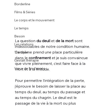
Borderline
Films & Séries
Le corps et le mouvement
Le temps
Besoin
La question 
du deuil
 et 
de la mort
 sont 
Les relations
indissociables de notre condition humaine. 
Ce thème prend une place particulière 
Thérapie
dans le 
confinement
 et je suis convaincue 
Gestalt thérapie
que vivre pleinement, c’est faire face à la 
Vœux de fin d'année
mort et à la finitude.
Pour permettre l’intégration de la perte, 
j’éprouve le besoin de laisser la place au 
temps du deuil, au temps du passage et 
au temps du chagrin. Le deuil est le 
passage de la vie à la mort ou plus 