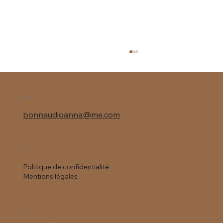
Contact
Le temps d'une pause
bonnaudjoanna@me.com
Légal
Politique de confidentialité
Mentions légales
Follow