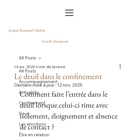
Joanna Bonnaud Chalom
Gestalt thérapeute
All Posts
14 avr. 2020
3 min de lecture
All Posts
Le deuil dans le confinement
Accompagnement
Dernière mise à jour :
12 nov. 2025
Comment faire l’entrée dans le 
Actualités
Confinement
deuil lorsque celui-ci rime avec 
Deuil
isolement, éloignement et absence 
Les émotions
de contact ?
Être en relation