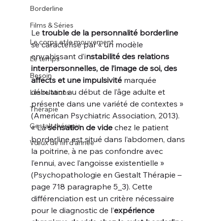
Borderline
Films & Séries
Le 
trouble de la personnalité borderline
Le corps et le mouvement
se caractérise par « un modèle 
envahissant d’i
nstabilité des relations 
Le temps
interpersonnelles, de l’image de soi, des 
Besoin
affects et une impulsivité
 marquée 
débutant au début de l’âge adulte et 
Les relations
présente dans une variété de contextes » 
Thérapie
(American Psychiatric Association, 2013). 
Gestalt thérapie
« La 
sensation de vide
 chez le patient 
borderline est situé dans l’abdomen, dans 
Vœux de fin d'année
la poitrine, à ne pas confondre avec 
l’ennui, avec l’angoisse existentielle » 
(Psychopathologie en Gestalt Thérapie – 
page 718 paragraphe 5_3). Cette 
différenciation est un critère nécessaire 
pour le diagnostic de l’
expérience 