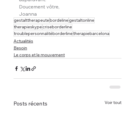
Doucement vôtre,
Joanna
gestalttherapeute
bordeline
gestaltonline
therapieskype
criseborderline
troublepersonnalitéborderline
therapiebarcelona
Actualités
Besoin
Le corps et le mouvement
Voir tout
Posts récents