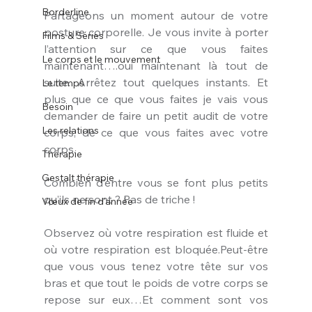
Borderline
Partageons un moment autour de votre 
posture corporelle. Je vous invite à porter 
Films & Séries
l’attention sur ce que vous faites 
Le corps et le mouvement
maintenant….oui maintenant là tout de 
suite. Arrêtez tout quelques instants. Et 
Le temps
plus que ce que vous faites je vais vous 
Besoin
demander de faire un petit audit de votre 
Les relations
corps, de ce que vous faites avec votre 
corps.
Thérapie
Gestalt thérapie
Combien d’entre vous se font plus petits 
qu’ils ne sont ? Pas de triche !
Vœux de fin d'année
Observez où votre respiration est fluide et 
où votre respiration est bloquée.Peut-être 
que vous vous tenez votre tête sur vos 
bras et que tout le poids de votre corps se 
repose sur eux…Et comment sont vos 