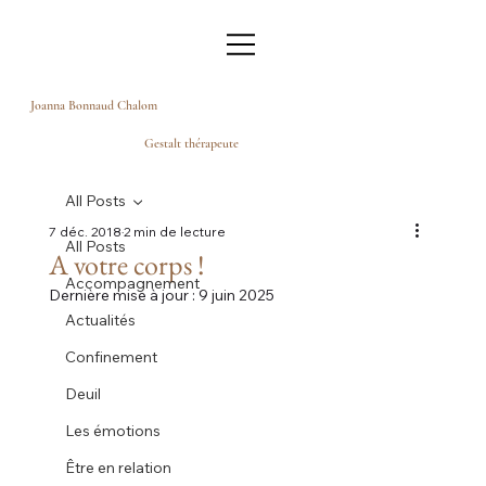
Joanna Bonnaud Chalom
Gestalt thérapeute
All Posts
7 déc. 2018
2 min de lecture
All Posts
A votre corps !
Accompagnement
Dernière mise à jour :
9 juin 2025
Actualités
Confinement
Deuil
Les émotions
Être en relation